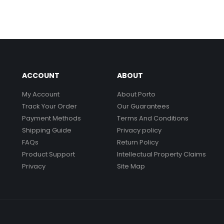
ACCOUNT
ABOUT
My Account
About Porto
Track Your Order
Our Guarantees
Payment Methods
Terms And Conditions
Shipping Guide
Privacy policy
FAQs
Return Policy
Product Support
Intellectual Property Claims
Privacy
Site Map