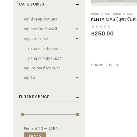
CATEGORIES
กลุ่มอาหารปลา
,
กลุ่มอาหารปลาทอง
KENTA GAS (สูตรขับล
กลุ่มบำรุงสุขภาพปลา
กลุ่มวิตามินเสริมเร่งสี
0
out of 5
฿
250.00
กลุ่มอาหารปลา
กลุ่มอาหารปลาทอง
กลุ่มอาหารปลาหมอสี
Show:
กลุ่มเวชภัณฑ์รักษาปลา
กลุ่มไฟ
FILTER BY PRICE
Price:
฿170
—
฿250
FILTER