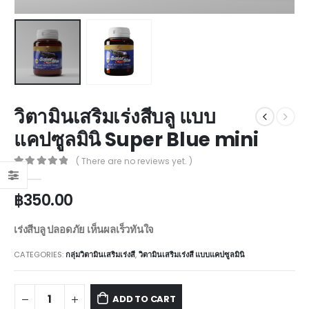
วิตามินเสริมเร่งสีบลู แบบ
แคปซูลมินิ Super Blue mini
( There are no reviews yet. )
0
out of 5
฿
350.00
เร่งสีบลู ปลอดภัย เห็นผลเร็วทันใจ
CATEGORIES:
กลุ่มวิตามินเสริมเร่งสี
,
วิตามินเสริมเร่งสี แบบแคปซูลมินิ
ADD TO CART