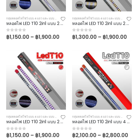
กลุ่มหลอดไฟโชว์ แบบ 4 แถว และ แบบ 2 แถว
,
กลุ่มไฟ
กลุ่มหลอดไฟโชว์ แบบ 4 แถว และ แบบ 2 แถว
,
กลุ่มไ
หลอดไฟ LED T10 2in1 แบบ 2 แถว สีขาว
หลอดไฟ LED T10 2in1 แบบ 2 แถว สีขาวทอง
฿
1,150.00
–
฿
1,900.00
฿
1,300.00
–
฿
1,900.00
0
out of 5
0
out of 5
กลุ่มหลอดไฟโชว์ แบบ 4 แถว และ แบบ 2 แถว
,
กลุ่มไฟ
กลุ่มหลอดไฟโชว์ แบบ 4 แถว และ แบบ 2 แถว
,
กลุ่มไ
หลอดไฟ LED T10 2in1 แบบ 2 แถว สีแดง
หลอดไฟ LED T10 2in1 แบบ 4 แถว สีขาว
฿
1,150.00
–
฿
1,900.00
฿
2,100.00
–
฿
2,800.00
0
out of 5
0
out of 5