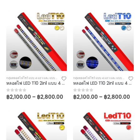
กลุ่มหลอดไฟโชว์ แบบ 4 แถว และ แบบ 2 แถว
,
กลุ่มไฟ
กลุ่มหลอดไฟโชว์ แบบ 4 แถว และ แบบ 2 แถว
,
กลุ่มไ
หลอดไฟ LED T10 2in1 แบบ 4 แถว สีขาวทอง
หลอดไฟ LED T10 2in1 แบบ 4 แถว สีขาวบลู
฿
2,100.00
–
฿
2,800.00
฿
2,100.00
–
฿
2,800.00
0
out of 5
0
out of 5