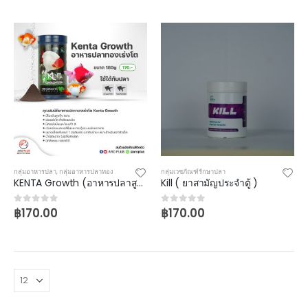
กลุ่มอาหารปลา
,
กลุ่มอาหารปลาทอง
กลุ่มเวชภัณฑ์รักษาปลา
KENTA Growth (อาหารปลาสูตรเร่งโต)
Kill ( ยาสามัญประจำตู้ )
฿
170.00
฿
170.00
0
out of 5
0
out of 5